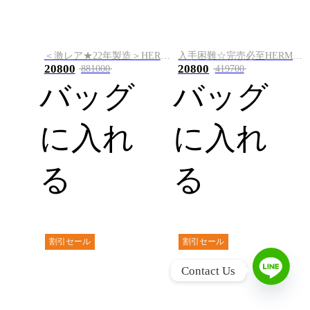
＜激レア★22年製造＞HERMES Birkin 30 トーゴ・ゴールド
入手困難☆完売必至HERMES エルメス Evelyne III 29 エブリンPM
20800
20800
881000
419700
バッグ
バッグ
に入れ
に入れ
る
る
割引セール
割引セール
L
Contact Us