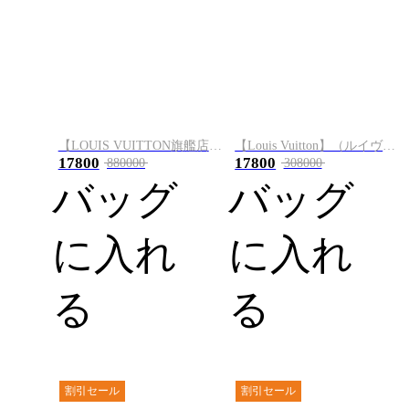
【LOUIS VUITTON旗艦店】ルイ・ヴィトン LV x TM CARRYALL M13661
【Louis Vuitton】（ルイヴィトン） ハンドバッグ
17800
17800
880000
308000
バッグ
バッグ
に入れ
に入れ
る
る
割引セール
割引セール