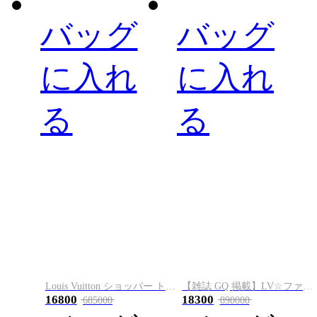
バッグ
バッグ
に入れ
に入れ
る
る
Louis Vuitton ショッパー トート MINI
【雑誌 GQ 掲載】LV☆ファストライン・ウエアラブル ウォレット M82085
16800
18300
685000
890000