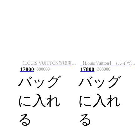
【LOUIS VUITTON旗艦店】ルイ・ヴィトン LV x TM CARRYALL M13661
【Louis Vuitton】（ルイヴィトン） ハンドバッグ
17800
17800
880000
308000
バッグ
バッグ
に入れ
に入れ
る
る