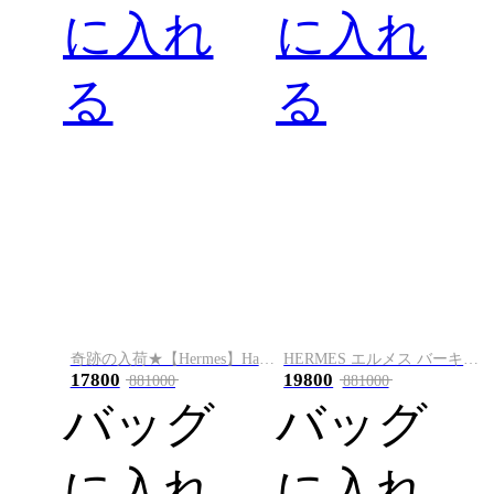
に入れ
に入れ
る
る
奇跡の入荷★【Hermes】Hac A Dos PM/黒
HERMES エルメス バーキン 25cm トゴ ブラック シルバー金具
17800
19800
881000
881000
バッグ
バッグ
に入れ
に入れ