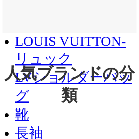
セサリー
MONCLER
LOUIS VUITTON-
リュック
人気ブランドの分
LVショルダーバッ
類
グ
靴
長袖