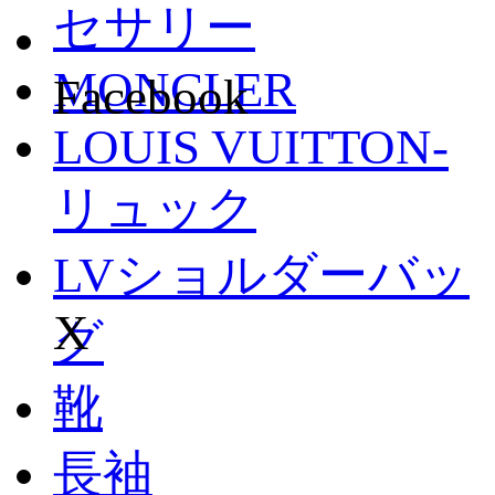
セサリー
MONCLER
Facebook
LOUIS VUITTON-
リュック
LVショルダーバッ
X
グ
靴
長袖