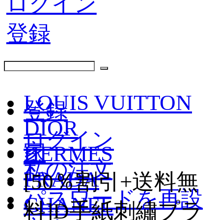
ログイン
登録
LOUIS VUITTON
登録
DIOR
ログイン
家
HERMES
私の注文
PRADA
[50％割引+送料無
パスワードを再設
CHANEL
料]D手紙刺繡プラ