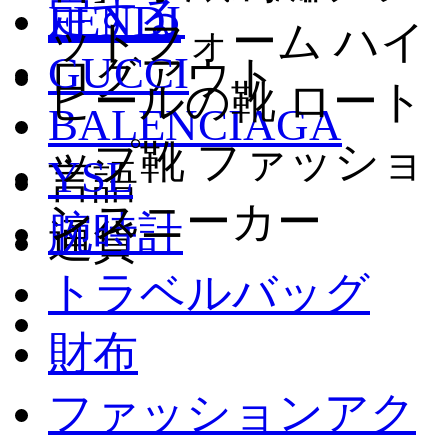
定する
FENDI
ットフォーム ハイ
GUCCI
ログアウト
ヒールの靴 ロート
BALENCIAGA
ップ靴 ファッショ
YSL
言語
ンスニーカー
腕時計
通貨
トラベルバッグ
財布
ファッションアク