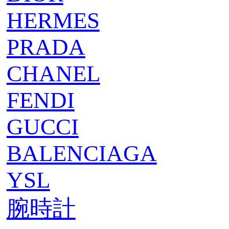
HERMES
PRADA
CHANEL
FENDI
GUCCI
BALENCIAGA
YSL
腕時計