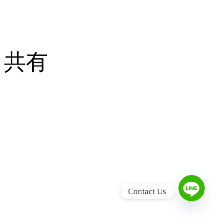
共有
L
Contact Us