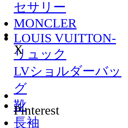
セサリー
MONCLER
LOUIS VUITTON-
X
リュック
LVショルダーバッ
グ
靴
Pinterest
長袖