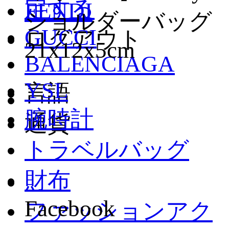
定する
FENDI
ショルダーバッグ
GUCCI
ログアウト
21x12x5cm
BALENCIAGA
YSL
言語
腕時計
通貨
トラベルバッグ
財布
Facebook
ファッションアク