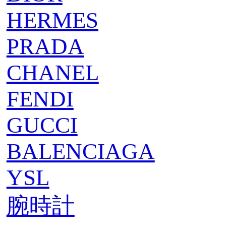
HERMES
PRADA
CHANEL
FENDI
GUCCI
BALENCIAGA
YSL
腕時計