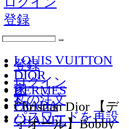
ログイン
登録
LOUIS VUITTON
登録
DIOR
ログイン
家
HERMES
私の注文
PRADA
Christian Dior 【デ
パスワードを再設
CHANEL
ィオール】Bobby