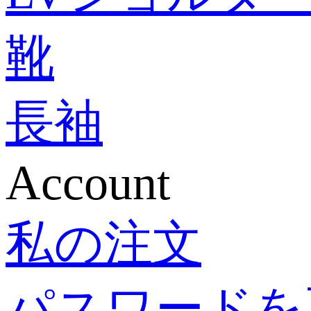
靴
LOUI
長袖
DIOR
Account
HER
私の注文
PRA
パスワードを