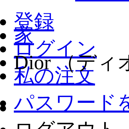
トラ
登録
家
財布
ログイン
Dior （ディオ
ファ
私の注文
MON
パスワード
LOU