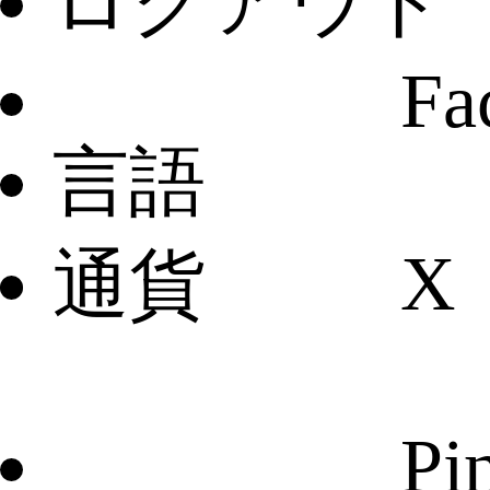
ログアウト
LV
Fa
言語
靴
X
通貨
長袖
Pin