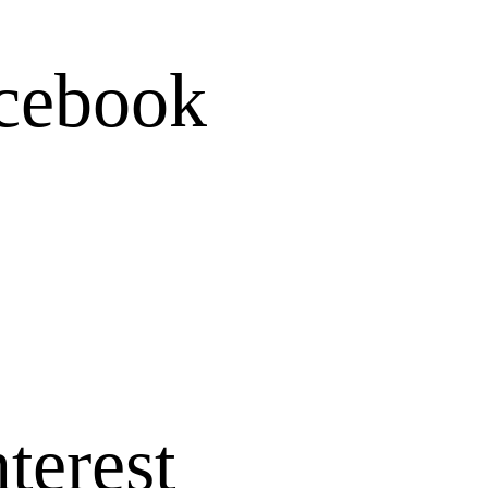
ショルダーバッ
cebook
terest