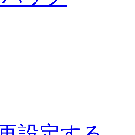
S VUITTON
MES
DA
再設定する