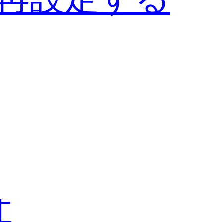
NEL
I
I
NCIAGA
計