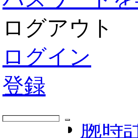
CHA
ログアウト
FEND
GUCC
ログイン
BALE
登録
YSL
腕時