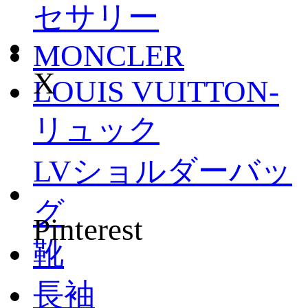
セサリー
MONCLER
X
LOUIS VUITTON-
リュック
LVショルダーバッ
グ
Pinterest
靴
長袖