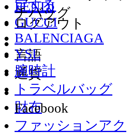
定する
FENDI
チバッグ
GUCCI
ログアウト
BALENCIAGA
YSL
言語
腕時計
通貨
トラベルバッグ
財布
Facebook
ファッションアク