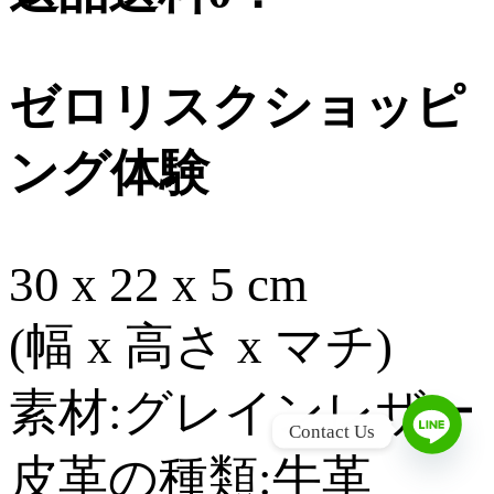
ゼロリスクショッピ
ング体験
30 x 22 x 5 cm
(幅 x 高さ x マチ)
素材:グレインレザー
L
Contact Us
皮革の種類:牛革