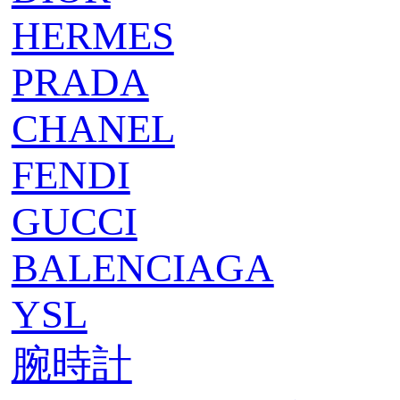
HERMES
PRADA
CHANEL
FENDI
GUCCI
BALENCIAGA
YSL
腕時計