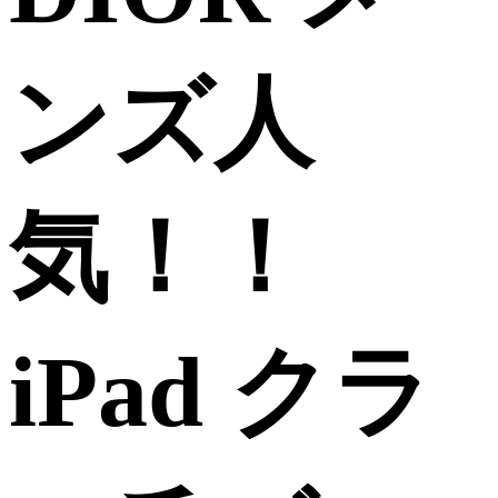
ンズ人
気！！
iPad クラ