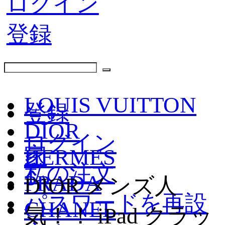
ログイン
登録
LOUIS VUITTON
登録
DIOR
ログイン
家
HERMES
私の注文
PRADA
DIOR メンズ人
パスワードを再設
CHANEL
気！！ iPad クラッ