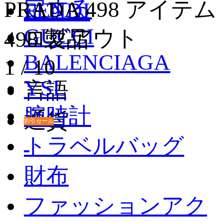
定する
PRADA
498 アイテム
FENDI
GUCCI
ログアウト
498 製品
BALENCIAGA
1
/
10
YSL
言語
腕時計
通貨
割引セール
トラベルバッグ
財布
ファッションアク