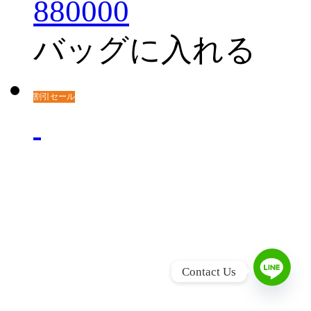
880000
バッグに入れる
割引セール
L
Contact Us