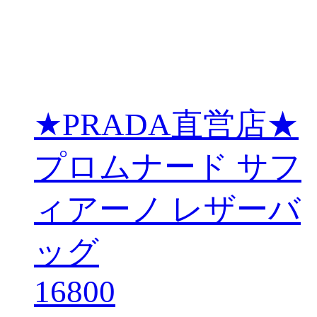
★PRADA直営店★
プロムナード サフ
ィアーノ レザーバ
ッグ
16800